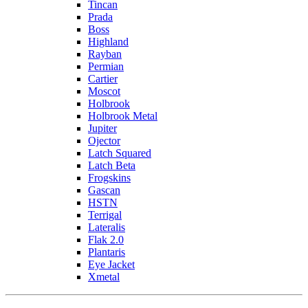
Tincan
Prada
Boss
Highland
Rayban
Permian
Cartier
Moscot
Holbrook
Holbrook Metal
Jupiter
Ojector
Latch Squared
Latch Beta
Frogskins
Gascan
HSTN
Terrigal
Lateralis
Flak 2.0
Plantaris
Eye Jacket
Xmetal