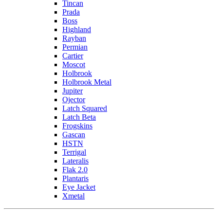
Tincan
Prada
Boss
Highland
Rayban
Permian
Cartier
Moscot
Holbrook
Holbrook Metal
Jupiter
Ojector
Latch Squared
Latch Beta
Frogskins
Gascan
HSTN
Terrigal
Lateralis
Flak 2.0
Plantaris
Eye Jacket
Xmetal